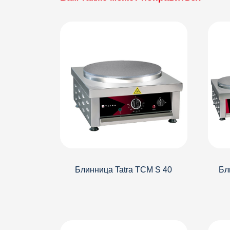
Детали
Детал
Блинница Tatra TCM S 40
Бл
Детали
Детал