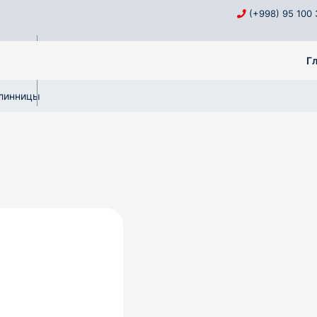
(+998) 95 100 
Г
линницы