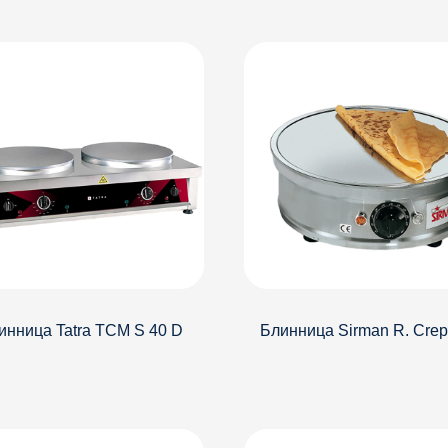
и
Детали
инница Tatra TCM S 40 D
Блинница Sirman R. Crep.
и
Детали